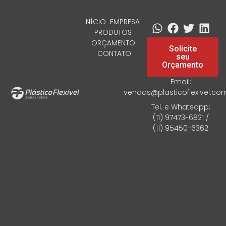
INÍCIO
EMPRESA
PRODUTOS
ORÇAMENTO
Solicite
CONTATO
seu
Orçamento
Email:
vendas@plasticoflexivel.co
Tel. e Whatsapp:
(11) 97473-6821 /
(11) 95450-6362