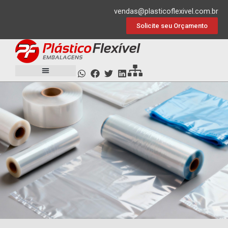
Ir
vendas@plasticoflexivel.com.br
para
Solicite seu Orçamento
o
conteúdo
COMPRE PACK